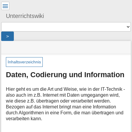
Benutzer-
Werkzeuge
Unterrichtswiki
Werkzeuge
>
Navigationsmenüs
Seitenstatus
Seiten-
und
Werkzeuge
Suche
Inhaltsverzeichnis
M
Daten, Codierung und Information
e
t
a
Hier geht es um die Art und Weise, wie in der IT-Technik -
i
also auch im z.B. Internet mit Daten umgegangen wird,
n
wie diese z.B. übertragen oder verarbeitet werden.
f
Bezogen auf das Internet bringt man eine Information
o
durch Algorithmen in eine Form, die man übertragen und
r
verarbeiten kann.
m
a