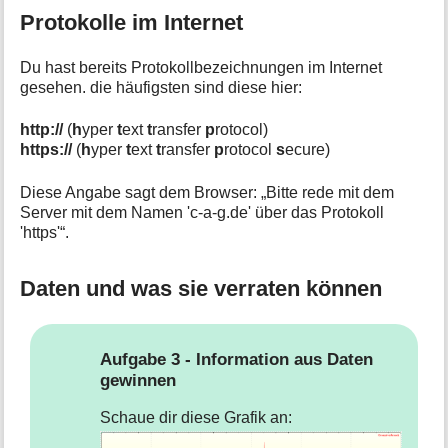
Protokolle im Internet
Du hast bereits Protokollbezeichnungen im Internet
gesehen. die häufigsten sind diese hier:
http://
(
h
yper
t
ext
t
ransfer
p
rotocol)
https://
(
h
yper
t
ext
t
ransfer
p
rotocol
s
ecure)
Diese Angabe sagt dem Browser: „Bitte rede mit dem
Server mit dem Namen 'c-a-g.de' über das Protokoll
'https'“.
Daten und was sie verraten können
Aufgabe 3 - Information aus Daten
gewinnen
Schaue dir diese Grafik an: