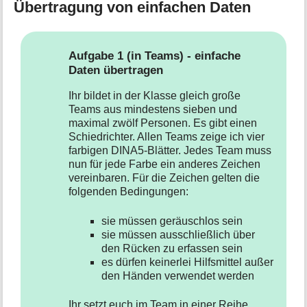
t
Übertragung von einfachen Daten
i
o
n
e
Aufgabe 1 (in Teams) - einfache
n
Daten übertragen
z
u
Ihr bildet in der Klasse gleich große
r
Teams aus mindestens sieben und
S
maximal zwölf Personen. Es gibt einen
e
Schiedrichter. Allen Teams zeige ich vier
i
farbigen DINA5-Blätter. Jedes Team muss
t
nun für jede Farbe ein anderes Zeichen
e
vereinbaren. Für die Zeichen gelten die
folgenden Bedingungen:
sie müssen geräuschlos sein
sie müssen ausschließlich über
den Rücken zu erfassen sein
es dürfen keinerlei Hilfsmittel außer
den Händen verwendet werden
Ihr setzt euch im Team in einer Reihe