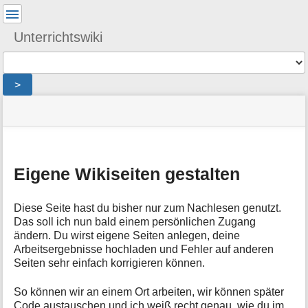
Benutzer-
Werkzeuge
Unterrichtswiki
Werkzeuge
>
Navigationsmenüs
Seitenstatus
Seiten-
und
Werkzeuge
Suche
M
Eigene Wikiseiten gestalten
e
t
a
Diese Seite hast du bisher nur zum Nachlesen genutzt.
i
Das soll ich nun bald einem persönlichen Zugang
n
ändern. Du wirst eigene Seiten anlegen, deine
f
Arbeitsergebnisse hochladen und Fehler auf anderen
o
Seiten sehr einfach korrigieren können.
r
m
So können wir an einem Ort arbeiten, wir können später
a
Code austauschen und ich weiß recht genau, wie du im