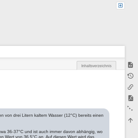
Quell
Inhaltsverzeichnis
M
Älter
e
t
Links
a
i
n
PDF e
f
o
Alles
r
en von drei Litern kaltem Wasser (12°C) bereits einen
m
Nach
a
t
i
etwa 36-37°C und ist auch immer davon abhängig, wo
o
n Wert von 36,5°C an. Auf diesen Wert wird das