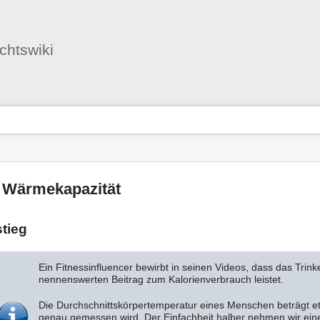
Benutzer-
Werkzeuge
ichtswiki
nstatus
-
zeuge
 Wärmekapazität
stieg
Ein Fitnessinfluencer bewirbt in seinen Videos, dass das Trink
nennenswerten Beitrag zum Kalorienverbrauch leistet.
Die Durchschnittskörpertemperatur eines Menschen beträgt 
genau gemessen wird. Der Einfachheit halber nehmen wir eine