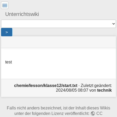
Benutzer-
Werkzeuge
Unterrichtswiki
Werkzeuge
>
Navigationsmenüs
Seitenstatus
Seiten-
und
Werkzeuge
Suche
test
M
e
t
a
i
chemie/lesson/klasse12/start.txt
· Zuletzt geändert:
n
2024/08/05 08:07
von
technik
f
o
r
m
Falls nicht anders bezeichnet, ist der Inhalt dieses Wikis
a
unter der folgenden Lizenz veröffentlicht:
CC