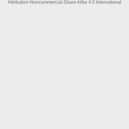
t
Attribution-Noncommercial-Share Alike 4.0 International
i
o
n
e
n
z
u
r
S
e
i
t
e