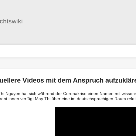
Benutzer-
Werkzeuge
ichtswiki
nstatus
-
zeuge
uellere Videos mit dem Anspruch aufzuklär
hi Nguyen hat sich während der Coronakrise einen Namen mit wissensc
ent:innen verfügt May Thi über eine im deutschsprachigen Raum relat