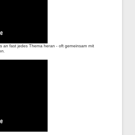
n
e
n
z
u
r
S
e
i
asis an fast jedes Thema heran - oft gemeinsam mit
t
e
en.