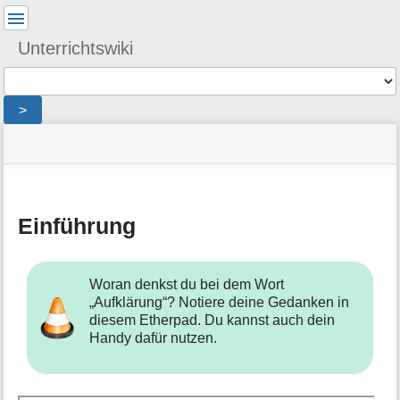
Benutzer-
Werkzeuge
Unterrichtswiki
Werkzeuge
>
Navigationsmenüs
Seitenstatus
Seiten-
und
Werkzeuge
Suche
M
Einführung
e
t
a
i
Woran denkst du bei dem Wort
n
„Aufklärung“? Notiere deine Gedanken in
f
diesem Etherpad. Du kannst auch dein
o
Handy dafür nutzen.
r
m
a