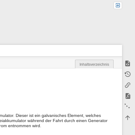
Quell
Inhaltsverzeichnis
M
Älter
e
t
Links
a
i
n
PDF e
f
o
Alles
r
m
ulator. Dieser ist ein galvanisches Element, welches
Nach
a
iakkumulator während der Fahrt durch einen Generator
t
trom entnommen wird.
i
o