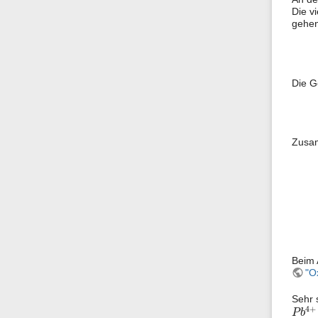
Die v
gehen
Die G
Zusam
Beim 
"O
Sehr 
P
b
4
4
+
P
b