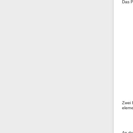
Das P
Zwei 
elemen
An de