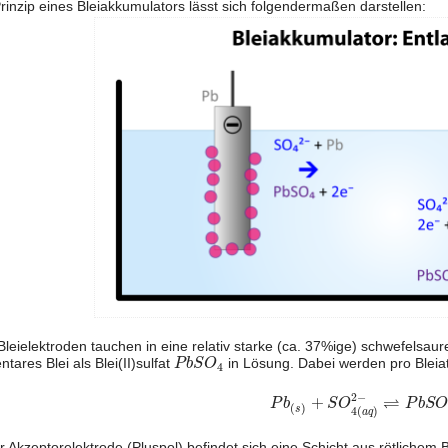
rinzip eines Bleiakkumulators lässt sich folgendermaßen darstellen:
Bleielektroden tauchen in eine relativ starke (ca. 37%ige) schwefelsau
P
b
S
O
4
tares Blei als Blei(II)sulfat
in Lösung. Dabei werden pro Bleia
P
b
S
O
4
P
b
(
s
)
+
S
O
4
(
a
q
)
2
−
⇌
P
b
2
−
⇌
+
P
b
S
O
P
b
S
(
)
4
(
)
s
a
q
r Akzeptorelektrode (Pluspol) befindet sich eine Schicht aus rötlichem B