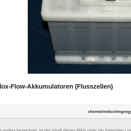
ox-Flow-Akkumulatoren (Flusszellen)
chemie/redox/engergy
ht anders bezeichnet, ist der Inhalt dieses Wikis unter der folgenden Liz