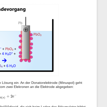
n
e
n
z
u
r
S
e
i
t
e
re Lösung ein. An der Donatorelektrode (Minuspol) geht
tom zwei Elekronen an die Elektrode abgegeben:
S
O
4
(
s
)
+
2
e
−
−
+
2
O
e
4
(
)
s
lei(IV)dioxid, die sich beim Laden des Akkumulator bildet.