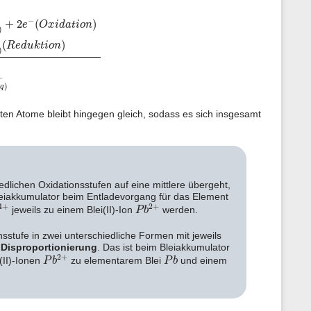
n
)
(
2
)
P
b
(
a
q
)
4
+
+
2
e
−
⇌
P
b
(
a
q
)
2
+
(
R
e
d
u
k
t
i
o
n
)
(
G
e
s
.
)
P
b
(
s
)
+
P
b
(
a
−
+
2
(
)
e
O
x
i
d
a
t
i
o
n
)
(
)
R
e
d
u
k
t
i
o
n
)
+
)
a
q
ligten Atome bleibt hingegen gleich, sodass es sich insgesamt
dlichen Oxidationsstufen auf eine mittlere übergeht,
eiakkumulator beim Entladevorgang für das Element
4
+
P
b
2
+
4
+
2
+
jeweils zu einem Blei(II)-Ion
werden.
P
b
sstufe in zwei unterschiedliche Formen mit jeweils
r
Disproportionierung
. Das ist beim Bleiakkumulator
P
b
2
+
P
b
2
+
(II)-Ionen
zu elementarem Blei
und einem
P
b
P
b