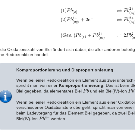
(
1
)
P
b
(
s
)
⇌
P
b
(
a
q
)
2
+
+
2
e
−
(
O
x
i
d
a
t
i
o
2
+
⇌
(
1
)
P
b
P
b
(
)
(
s
a
q
4
+
2
+
−
⇌
(
2
)
+
2
P
b
e
P
b
(
)
(
a
q
a
q
4
+
2
⇌
(
.
)
+
2
G
e
s
P
b
P
b
P
b
(
)
(
)
(
s
a
q
n die Oxidationszahl von Blei ändert sich dabei, die aller anderen betei
ne Redoxreaktion handelt.
Komproportionierung und Disproportionierung
Wenn bei einer Redoxreaktion ein Element aus zwei unterschie
spricht man von einer
Komproportionierung.
Das ist beim Bl
P
b
P
b
Blei gegeben, da elementares Blei
und ein Blei(IV)-Ion
P
b
P
b
Wenn bei einer Redoxreaktion ein Element aus einer Oxidation
verschiedener Oxidationstufe übergeht, spricht man von eine
beim Ladevorgang für das Element Blei gegeben, da zwei Blei
P
b
4
+
4
+
Blei(IV)-Ion
werden.
P
b