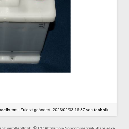
cells.txt
· Zuletzt geändert:
2026/02/03 16:37
von
technik
enz veröffentlicht:
CC Attribution-Noncommercial-Share Alike