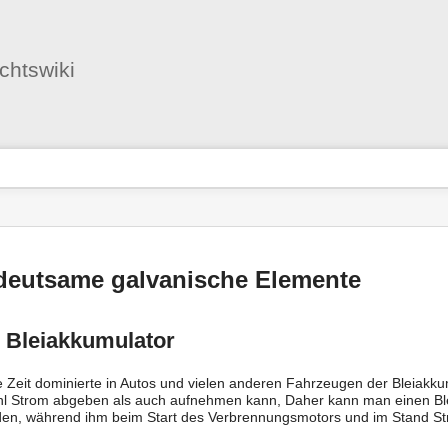
Benutzer-
Werkzeuge
ichtswiki
nstatus
-
zeuge
deutsame galvanische Elemente
 Bleiakkumulator
 Zeit dominierte in Autos und vielen anderen Fahrzeugen der Bleiakkum
l Strom abgeben als auch aufnehmen kann, Daher kann man einen Ble
den, während ihm beim Start des Verbrennungsmotors und im Stand S