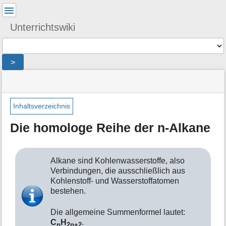
Benutzer-
Werkzeuge
Unterrichtswiki
Werkzeuge
>
Navigationsmenüs
Seitenstatus
Seiten-
und
Werkzeuge
Suche
Inhaltsverzeichnis
M
Die homologe Reihe der n-Alkane
e
t
a
i
Alkane sind Kohlenwasserstoffe, also
n
Verbindungen, die ausschließlich aus
f
Kohlenstoff- und Wasserstoffatomen
o
bestehen.
r
m
Die allgemeine Summenformel lautet:
a
C
H
.
n
2n+2