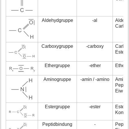
Aldehydgruppe
-al
Aldeh
Carbo
Carboxygruppe
-carboxy
Carbo
Ester
Ethergruppe
-ether
Ether
Aminogruppe
-amin / -amino
Amino
Pepti
Eiwei
Estergruppe
-ester
Ester
Konden
Peptidbindung
-
Peptid