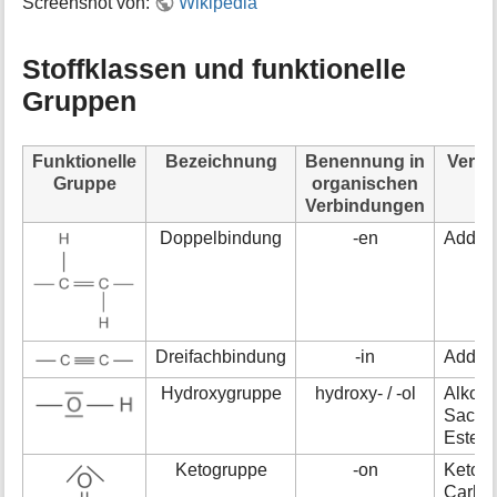
Screenshot von:
Wikipedia
Stoffklassen und funktionelle
Gruppen
Funktionelle
Bezeichnung
Benennung in
Verb
Gruppe
organischen
Verbindungen
Doppelbindung
-en
Additi
Dreifachbindung
-in
Additi
Hydroxygruppe
hydroxy- / -ol
Alkoho
Sacch
Ester
Ketogruppe
-on
Keton
Carbo